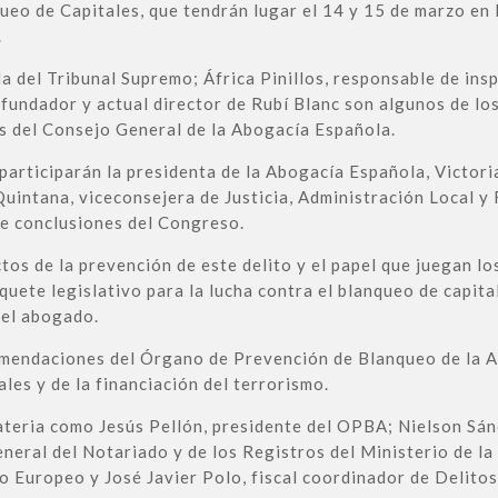
ueo de Capitales, que tendrán lugar el 14 y 15 de marzo en
.
a del Tribunal Supremo; África Pinillos, responsable de ins
fundador y actual director de Rubí Blanc son algunos de lo
s del Consejo General de la Abogacía Española.
 participarán la presidenta de la Abogacía Española, Victor
ntana, viceconsejera de Justicia, Administración Local y F
de conclusiones del Congreso.
os de la prevención de este delito y el papel que juegan los
aquete legislativo para la lucha contra el blanqueo de capit
del abogado.
mendaciones del Órgano de Prevención de Blanqueo de la Ab
les y de la financiación del terrorismo.
ateria como Jesús Pellón, presidente del OPBA; Nielson Sán
eral del Notariado y de los Registros del Ministerio de la 
 Europeo y José Javier Polo, fiscal coordinador de Delitos