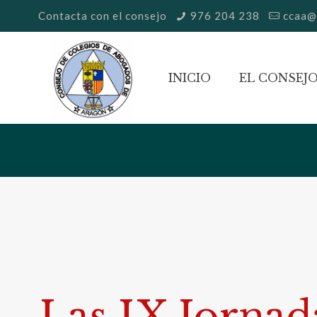
Contacta con el consejo
976 204 238
ccaa@
INICIO
EL CONSEJ
Las IX Jornad