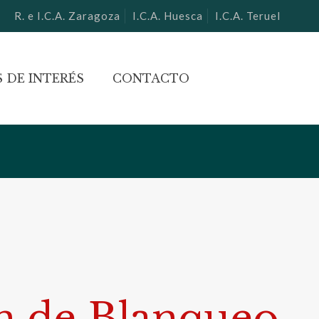
R. e I.C.A. Zaragoza
I.C.A. Huesca
I.C.A. Teruel
 DE INTERÉS
CONTACTO
ón de Blanqueo