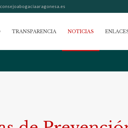
consejoabogaciaaragonesa.es
O
TRANSPARENCIA
NOTICIAS
ENLACES
as de Prevenci