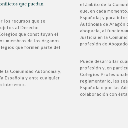
conflictos que puedan
el ámbito de la Comun
que, en cada momento,
Española; y para info
r los recursos que se
Autónoma de Aragón qu
sujetos al Derecho
abogacía, al funciona
Colegios que constituyan el
Justicia en la Comunid
 los miembros de los órganos
profesión de Abogado
olegios que formen parte del
Puede desarrollar cua
profesión y, en particu
 de la Comunidad Autónoma y,
Colegios Profesionale
ía Española y ante cualquier
reglamentario, les se
a intervenir.
Española o por las Ad
colaboración con ésta