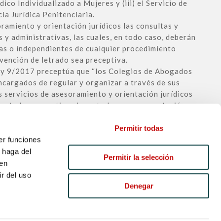
ico Individualizado a Mujeres y (iii) el Servicio de
ia Jurídica Penitenciaria.
ramiento y orientación jurídicos las consultas y
s y administrativas, las cuales, en todo caso, deberán
tas o independientes de cualquier procedimiento
ervención de letrado sea preceptiva.
 Ley 9/2017 preceptúa que “los Colegios de Abogados
ncargados de regular y organizar a través de sus
s servicios de asesoramiento y orientación jurídicos
 esta ley, garantizando en todo caso su prestación
o a criterios de funcionalidad y de eficiencia en la
os públicos puestos a su disposición, todo ello de
Permitir todas
n el departamento de la Administración autonómica
er funciones
 de Justicia”
 haga del
Permitir la selección
den
r del uso
Denegar