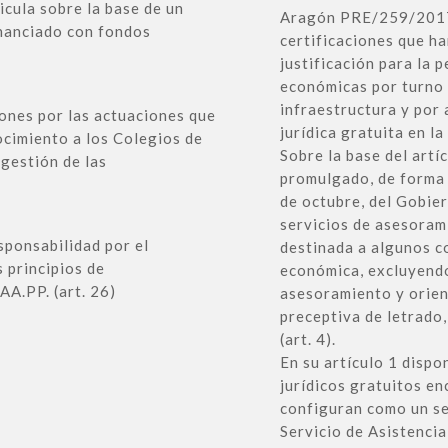
ticula sobre la base de un
Aragón PRE/259/2017, 
financiado con fondos
certificaciones que h
justificación para la
económicas por turno 
infraestructura y por 
iones por las actuaciones que
jurídica gratuita en 
nocimiento a los Colegios de
Sobre la base del artí
gestión de las
promulgado, de forma 
de octubre, del Gobie
servicios de asesoram
sponsabilidad por el
destinada a algunos c
s principios de
económica, excluyendo
AA.PP. (art. 26)
asesoramiento y orien
preceptiva de letrado
(art. 4).
En su artículo 1 dispo
jurídicos gratuitos en
configuran como un serv
Servicio de Asistencia 