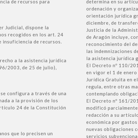
encia de recursos para
determina en su artíc
ordenación y organizac
orientación jurídica g
diciembre, de transfe
r Judicial, dispone la
Justicia de la Admini
hos recogidos en los art. 24
de Aragón incluye, con
 insuficiencia de recursos.
reconocimiento del der
las indemnizaciones de
la asistencia jurídica 
echo a la asistencia jurídica
El Decreto nº 110/201
96/2003, de 25 de julio),
en vigor el 1 de ener
Jurídica Gratuita en 
regula, entre otras ma
a se configura a través de una
contemplando obligaci
nada a la provisión de los
El Decreto nº 161/201
rtículo 24 de la Constitución
modificó parcialmente 
redacción a su artícu
económica por gastos 
nuevas obligaciones co
anos que lo precisen un
servicios subvenciona