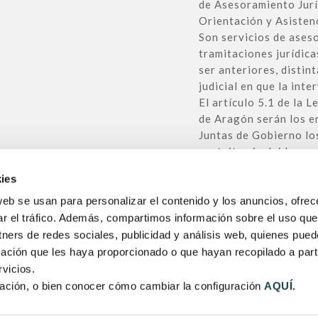
de Asesoramiento Juríd
Orientación y Asistenc
Son servicios de aseso
tramitaciones jurídica
ser anteriores, distin
judicial en que la int
El artículo 5.1 de la
de Aragón serán los e
Juntas de Gobierno lo
gratuitos incluidos en
continuada y atendiend
ies
aplicación de los fond
manera coordinada co
web se usan para personalizar el contenido y los anuncios, ofrec
competente en materia
ar el tráfico. Además, compartimos información sobre el uso que
tners de redes sociales, publicidad y análisis web, quienes pue
ación que les haya proporcionado o que hayan recopilado a parti
vicios.
ación, o bien conocer cómo cambiar la configuración
AQUÍ.