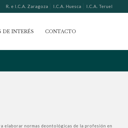
R. e I.C.A. Zaragoza
I.C.A. Huesca
I.C.A. Teruel
 DE INTERÉS
CONTACTO
a elaborar normas deontológicas de la profesión en